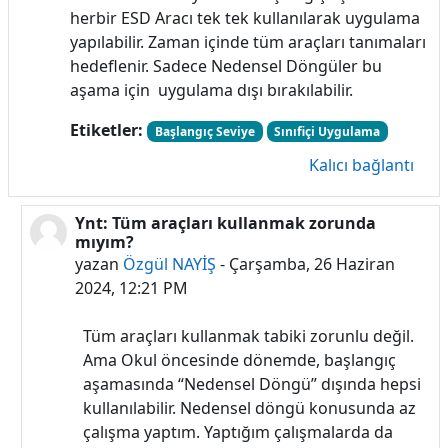
herbir ESD Aracı tek tek kullanılarak uygulama
yapılabilir. Zaman içinde tüm araçları tanımaları
hedeflenir. Sadece Nedensel Döngüler bu
aşama için uygulama dışı bırakılabilir.
Etiketler:
Başlangıç Seviye
Sınıfiçi Uygulama
Kalıcı bağlantı
Ynt: Tüm araçları kullanmak zorunda
Filiz Güler yanıt olarak
mıyım?
yazan
Özgül NAYİŞ
-
Çarşamba, 26 Haziran
2024, 12:21 PM
Tüm araçları kullanmak tabiki zorunlu değil.
Ama Okul öncesinde dönemde, başlangıç
aşamasında “Nedensel Döngü” dışında hepsi
kullanılabilir. Nedensel döngü konusunda az
çalışma yaptım. Yaptığım çalışmalarda da