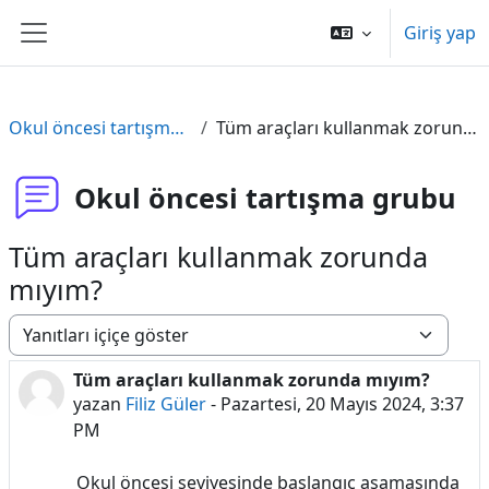
Ana içeriğe git
Giriş yap
Yan panel
Okul öncesi tartışma grubu
Tüm araçları kullanmak zorunda mıyım?
Okul öncesi tartışma grubu
Tüm araçları kullanmak zorunda
mıyım?
Görünüm modu
Tüm araçları kullanmak zorunda mıyım?
Yanıt sayısı: 1
yazan
Filiz Güler
-
Pazartesi, 20 Mayıs 2024, 3:37
PM
Okul öncesi seviyesinde başlangıç aşamasında