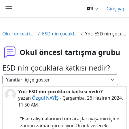
Ana içeriğe git
Giriş yap
Yan panel
Okul öncesi tartışma grubu
ESD nin çocuklara katkısı nedir?
Ynt: ESD nin çocuklara katkısı nedir?
Okul öncesi tartışma grubu
ESD nin çocuklara katkısı nedir?
Görünüm modu
Ynt: ESD nin çocuklara katkısı nedir?
Yanıt sayısı: 0
yazan
Özgül NAYİŞ
-
Çarşamba, 26 Haziran 2024,
11:50 AM
“Esd çalışmalarının tüm araçları yaşamın içine
zaman zaman girebiliyor. Örnek verecek