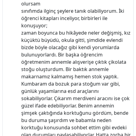
olursam
sınıfımda ilginç şeylere tanık olabiliyorum. İki
öğrenci kitapları inceliyor, birbirleri ile
konuşuyor;
zaman boyunca bu hikâyede neler değişmiş, kız
küçüktü büyüdü, okula gitti, şimdide evlendi
bizde böyle olacağız gibi kendi yorumlarda
bulunuyorlardı. Bir başka öğrencim
öğretmenim annemle alışverişe çıktık çikolata
stoğu oluşturdum. Bir baktık annemle
makarnamız kalmamış hemen stok yaptık.
Kumbaram da bozuk para stoğum var gibi,
günlük yaşamlarına esd araçlarını
sokabiliyorlar. Çıkarım merdiveni aracını ise çok
güzel ifade edebiliyorlar. Benim annemin
şimşek çaktığında korktuğunu gördüm, bende
bu duruma şaşırdım ve babamla neden
korktuğu konusunda sohbet ettim gibi evdeki
olan durumları paylaşabiliyorlar. Hatta zorba bir