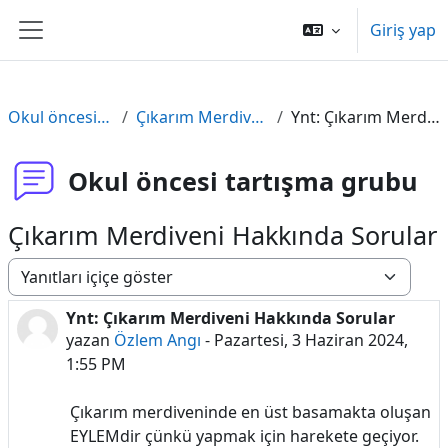
Ana içeriğe git
Giriş yap
Yan panel
Okul öncesi tartışma grubu
Çıkarım Merdiveni Hakkında Sorular
Ynt: Çıkarım Merdiveni Hakkında Sorular
Okul öncesi tartışma grubu
Çıkarım Merdiveni Hakkında Sorular
Görünüm modu
Ynt: Çıkarım Merdiveni Hakkında Sorular
Yanıt sayısı: 0
yazan
Özlem Angı
-
Pazartesi, 3 Haziran 2024,
1:55 PM
Çıkarım merdiveninde en üst basamakta oluşan
EYLEMdir çünkü yapmak için harekete geçiyor.