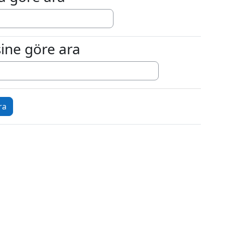
ine göre ara
e göre ara