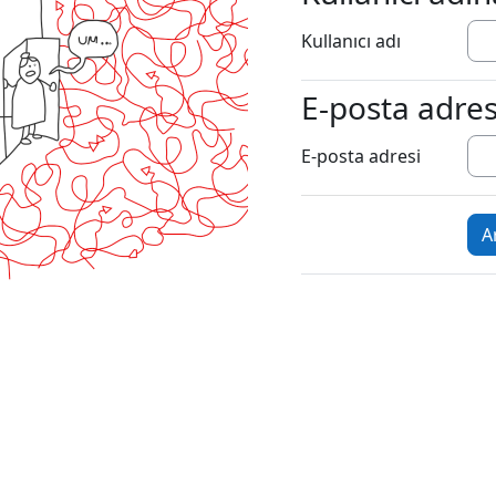
Kullanıcı adı
E-posta adres
E-posta adresin
E-posta adresi