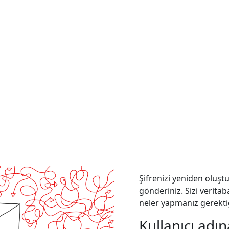
Şifrenizi yeniden oluştu
gönderiniz. Sizi verita
neler yapmanız gerekti
Kullanıcı adı
Kullanıcı adına 